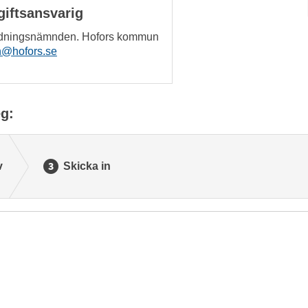
iftsansvarig
ildningsnämnden. Hofors kommun
n@hofors.se
g:
v
Skicka in