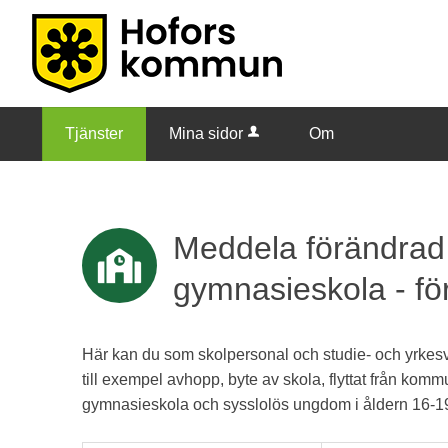
Tjänster
Mina sidor
Om
Meddela förändrad
gymnasieskola - fö
Här kan du som skolpersonal och studie- och yrkes
till exempel avhopp, byte av skola, flyttat från kom
gymnasieskola och sysslolös ungdom i åldern 16-1