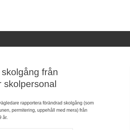
 skolgång från
r skolpersonal
vägledare rapportera förändrad skolgång (som
munen, permitering, uppehåll med mera) från
9 år.